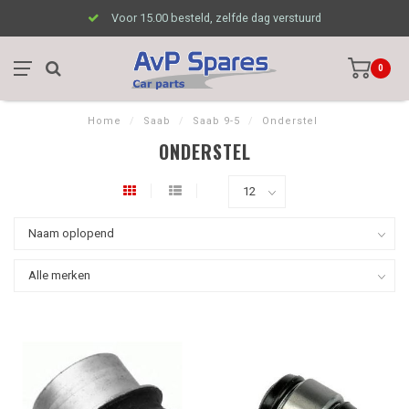
Voor 15.00 besteld, zelfde dag verstuurd
0
Home
/
Saab
/
Saab 9-5
/
Onderstel
ONDERSTEL