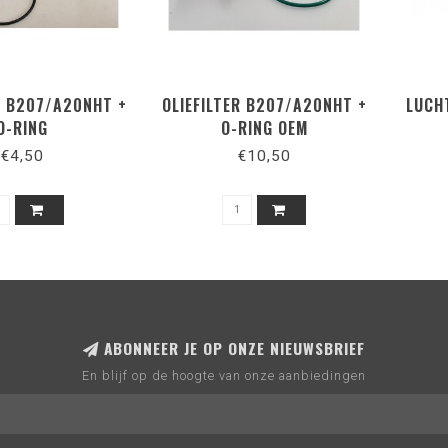
ER B207/A20NHT +
OLIEFILTER B207/A20NHT +
LUCH
O-RING
O-RING OEM
€4,50
€10,50
ABONNEER JE OP ONZE NIEUWSBRIEF
En blijf op de hoogte van onze aanbiedingen