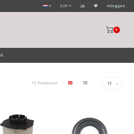
Garagehouders nog scherpere prijzen
EUR
Inloggen
0
OG
12 Producten