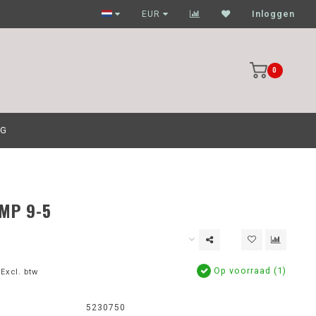
Garagehouders nog scherpere prijzen
EUR
Inloggen
0
OG
MP 9-5
Op voorraad (1)
Excl. btw
5230750