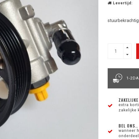
Levertijd:
stuurbekrachtig
1-2D
ZAKELIJKE
extra kor
zakelijke 
BEL ONS..
wanneer h
onderdeel 