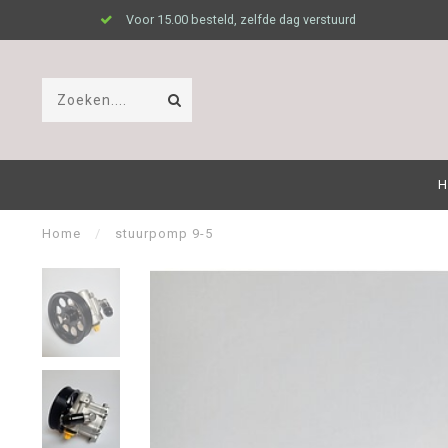
Voor 15.00 besteld, zelfde dag verstuurd
H
Home
/
stuurpomp 9-5