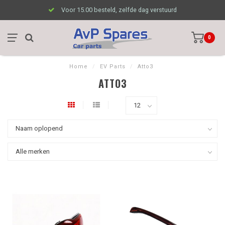
Voor 15.00 besteld, zelfde dag verstuurd
0
Home
/
EV Parts
/
Atto3
ATTO3