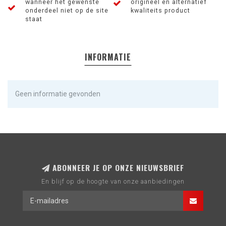
wanneer het gewenste
origineel en alternatief
onderdeel niet op de site
kwaliteits product
staat
INFORMATIE
Geen informatie gevonden
ABONNEER JE OP ONZE NIEUWSBRIEF
En blijf op de hoogte van onze aanbiedingen