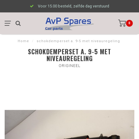
Voor 15.00 besteld, zelfde dag verstuurd
0
Home
/
schokdemperset a. 9-5 met niveauregeling
SCHOKDEMPERSET A. 9-5 MET
NIVEAUREGELING
ORIGINEEL