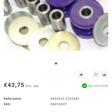
€43,75
Op voorraad
Excl. btw
Referentie:
4566923 5233382
SKU:
SA33382P