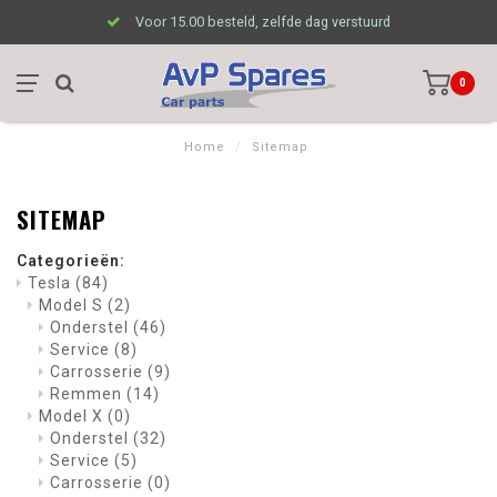
Voor 15.00 besteld, zelfde dag verstuurd
0
Home
/
Sitemap
SITEMAP
Categorieën:
Tesla
(84)
Model S
(2)
Onderstel
(46)
Service
(8)
Carrosserie
(9)
Remmen
(14)
Model X
(0)
Onderstel
(32)
Service
(5)
Carrosserie
(0)