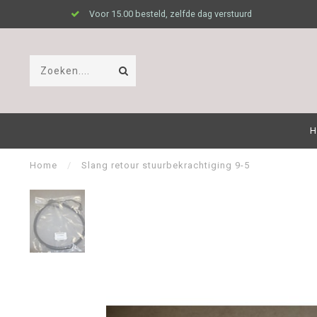
Voor 15.00 besteld, zelfde dag verstuurd
H
Home
/
Slang retour stuurbekrachtiging 9-5