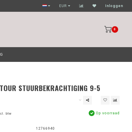
Garagehouders nog scherpere prijzen
EUR
Inloggen
0
OG
TOUR STUURBEKRACHTIGING 9-5
Op voorraad
cl. btw
12766940