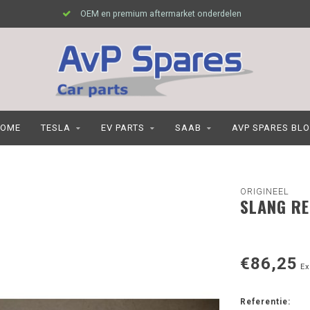
OEM en premium aftermarket onderdelen
OME
TESLA
EV PARTS
SAAB
AVP SPARES BL
ORIGINEEL
SLANG RE
€86,25
Ex
Referentie: