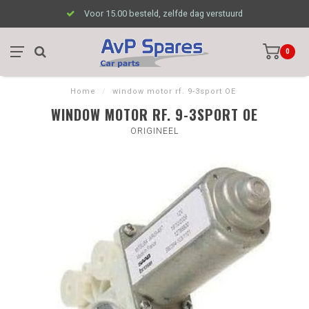
Voor 15.00 besteld, zelfde dag verstuurd
0
Home
/
window motor rf. 9-3sport OE
WINDOW MOTOR RF. 9-3SPORT OE
ORIGINEEL