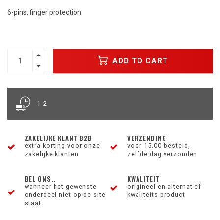
6-pins, finger protection
ADD TO CART
1-2
ZAKELIJKE KLANT B2B
VERZENDING
extra korting voor onze
voor 15.00 besteld,
zakelijke klanten
zelfde dag verzonden
BEL ONS..
KWALITEIT
wanneer het gewenste
origineel en alternatief
onderdeel niet op de site
kwaliteits product
staat