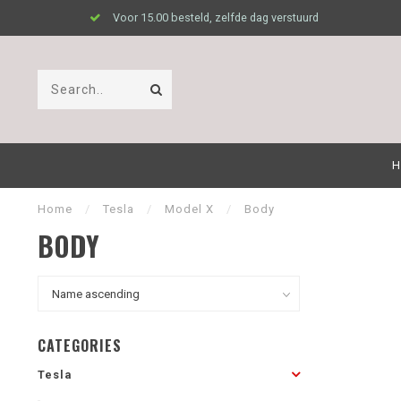
Voor 15.00 besteld, zelfde dag verstuurd
H
Home
/
Tesla
/
Model X
/
Body
BODY
CATEGORIES
Tesla