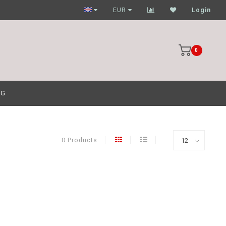
Garagehouders nog scherpere prijzen
EUR
Login
0
OG
0 Products