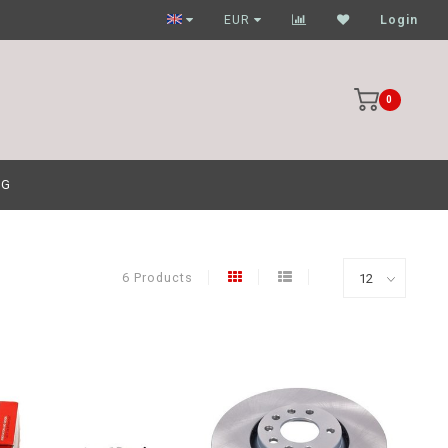
Garagehouders nog scherpere prijzen
EUR
Login
0
OG
6 Products