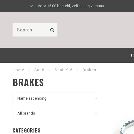
Voor 15.00 besteld, zelfde dag verstuurd
H
Home
/
Saab
/
Saab 9-5
/
Brakes
BRAKES
CATEGORIES