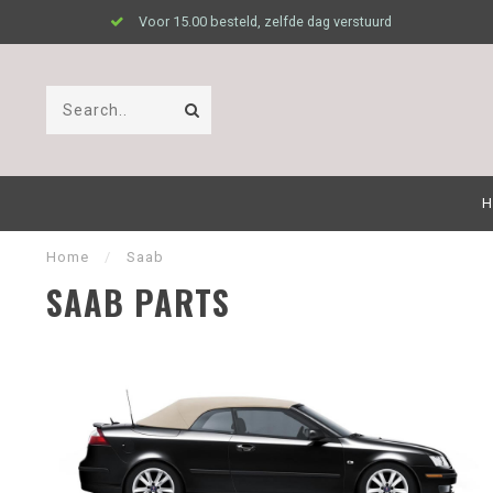
Voor 15.00 besteld, zelfde dag verstuurd
H
Home
/
Saab
SAAB PARTS