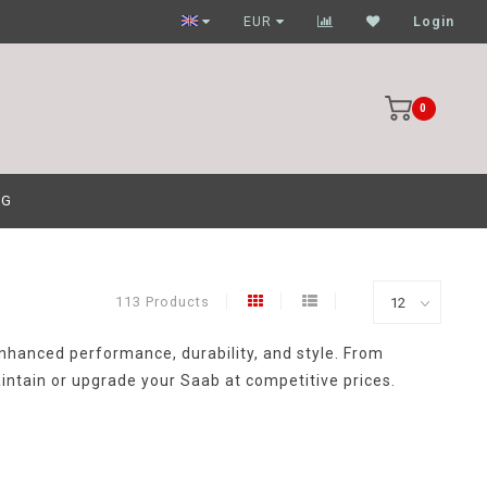
Garagehouders nog scherpere prijzen
EUR
Login
0
OG
113 Products
nhanced performance, durability, and style. From
aintain or upgrade your Saab at competitive prices.