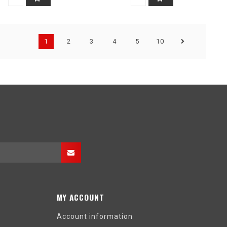
1
2
3
4
5
10
MY ACCOUNT
Account information