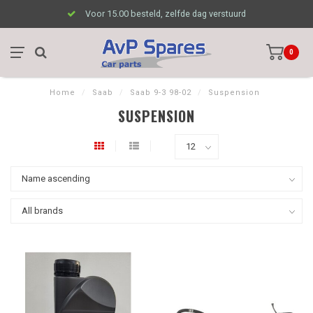
Voor 15.00 besteld, zelfde dag verstuurd
0
Home
/
Saab
/
Saab 9-3 98-02
/
Suspension
SUSPENSION