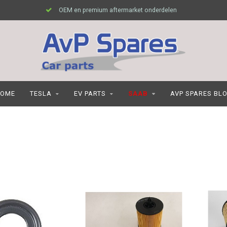
OEM en premium aftermarket onderdelen
OME
TESLA
EV PARTS
SAAB
AVP SPARES BL