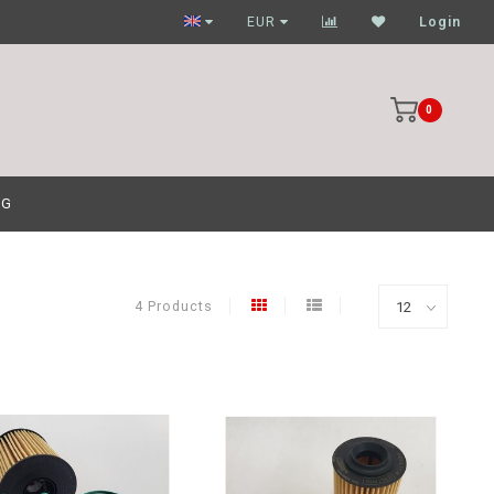
Garagehouders nog scherpere prijzen
EUR
Login
0
OG
4 Products