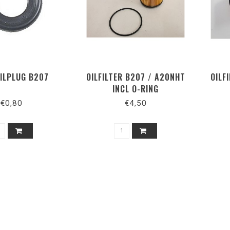
OILPLUG B207
OILFILTER B207 / A20NHT
OILF
INCL O-RING
€0,80
€4,50