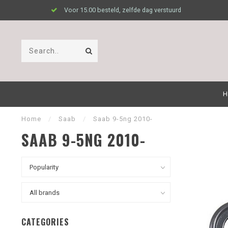
Voor 15.00 besteld, zelfde dag verstuurd
H
Home
/
Saab
/
Saab 9-5ng 2010-
SAAB 9-5NG 2010-
CATEGORIES