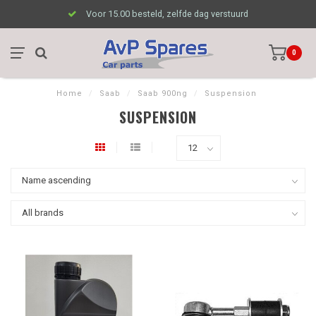
Voor 15.00 besteld, zelfde dag verstuurd
0
Home
/
Saab
/
Saab 900ng
/
Suspension
SUSPENSION