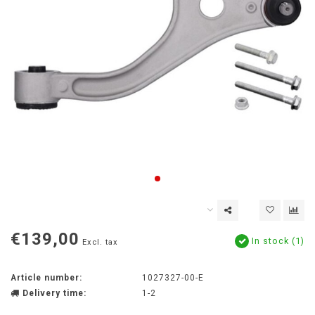
€139,00
In stock (1)
Excl. tax
Article number:
1027327-00-E
Delivery time:
1-2