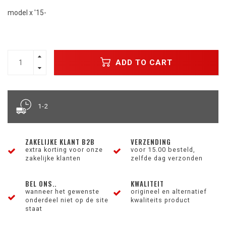
model x '15-
ADD TO CART
1-2
ZAKELIJKE KLANT B2B
VERZENDING
extra korting voor onze
voor 15.00 besteld,
zakelijke klanten
zelfde dag verzonden
BEL ONS..
KWALITEIT
wanneer het gewenste
origineel en alternatief
onderdeel niet op de site
kwaliteits product
staat