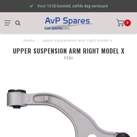
Voor 15.00 besteld, zelfde dag verstuurd
0
Home
/
upper suspension arm right model x
UPPER SUSPENSION ARM RIGHT MODEL X
FEBI