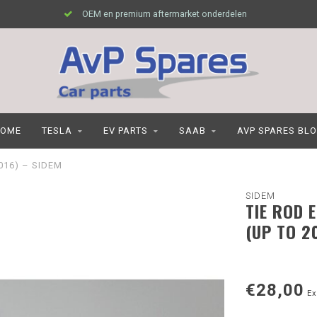
OEM en premium aftermarket onderdelen
OME
TESLA
EV PARTS
SAAB
AVP SPARES BL
2016) – SIDEM
SIDEM
TIE ROD 
(UP TO 2
€28,00
Ex