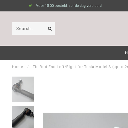
Voor 15.00 besteld, zelfde dag verstuurd
H
Home
/
Tie Rod End Left/Right for Tesla Model S (up to 