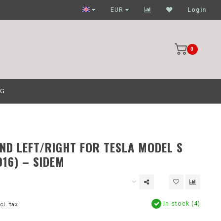
Garagehouders nog scherpere prijzen
EUR
Login
0
OG
END LEFT/RIGHT FOR TESLA MODEL S
016) – SIDEM
In stock (4)
cl. tax