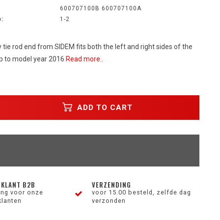
:
600707100B 600707100A
:
1-2
y tie rod end from SIDEM fits both the left and right sides of the
p to model year 2016
Read more..
ADD TO CART
 KLANT B2B
VERZENDING
ting voor onze
voor 15.00 besteld, zelfde dag
klanten
verzonden