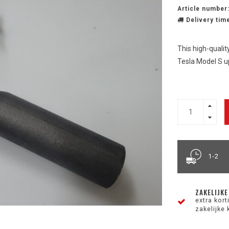
Article number
Delivery time
This high-qualit
Tesla Model S u
1-2
ZAKELIJKE
extra kor
zakelijke 