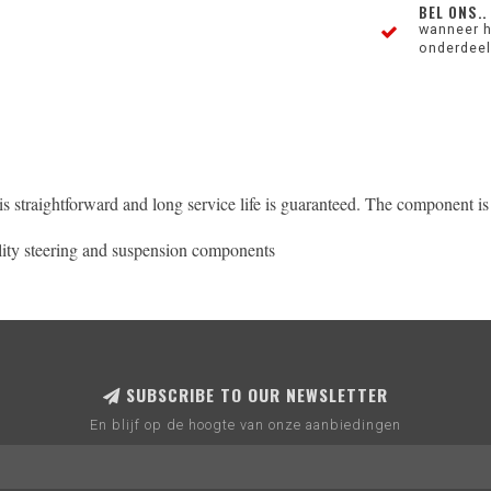
BEL ONS..
wanneer h
onderdeel 
n is straightforward and long service life is guaranteed. The component 
ity steering and suspension components
SUBSCRIBE TO OUR NEWSLETTER
En blijf op de hoogte van onze aanbiedingen