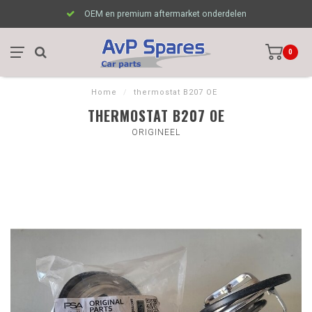
OEM en premium aftermarket onderdelen
0
Home
/
thermostat B207 OE
THERMOSTAT B207 OE
ORIGINEEL