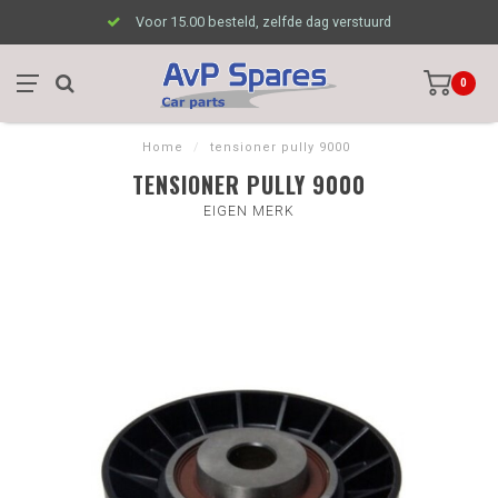
Voor 15.00 besteld, zelfde dag verstuurd
0
Home
/
tensioner pully 9000
TENSIONER PULLY 9000
EIGEN MERK