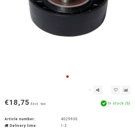
€18,75
In stock (6)
Excl. tax
Article number:
4029930
Delivery time:
1-2