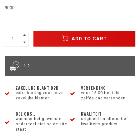
9000
ADD TO CART
1-2
ZAKELIJKE KLANT B2B
VERZENDING
extra korting voor onze
voor 15.00 besteld,
zakelijke klanten
zelfde dag verzonden
BEL ONS..
KWALITEIT
wanneer het gewenste
origineel en alternatief
onderdeel niet op de site
kwaliteits product
staat