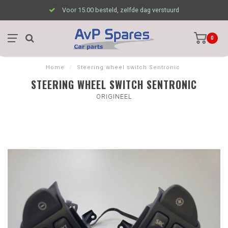
Voor 15.00 besteld, zelfde dag verstuurd
0
Home
/
Steering wheel switch Sentronic
STEERING WHEEL SWITCH SENTRONIC
ORIGINEEL