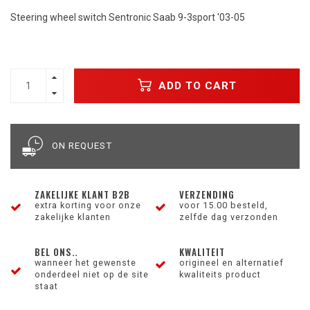
Steering wheel switch Sentronic Saab 9-3sport '03-05
ADD TO CART
ON REQUEST
ZAKELIJKE KLANT B2B
VERZENDING
extra korting voor onze
voor 15.00 besteld,
zakelijke klanten
zelfde dag verzonden
BEL ONS..
KWALITEIT
wanneer het gewenste
origineel en alternatief
onderdeel niet op de site
kwaliteits product
staat