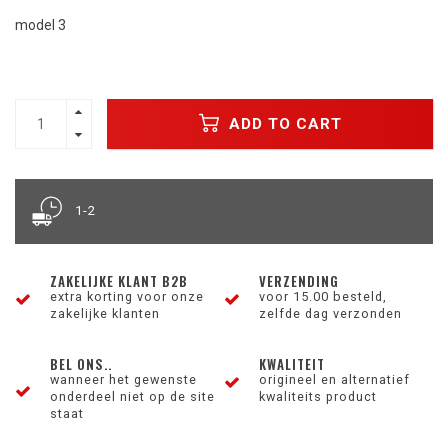
model 3
ADD TO CART
1-2
ZAKELIJKE KLANT B2B
VERZENDING
extra korting voor onze
voor 15.00 besteld,
zakelijke klanten
zelfde dag verzonden
BEL ONS..
KWALITEIT
wanneer het gewenste
origineel en alternatief
onderdeel niet op de site
kwaliteits product
staat