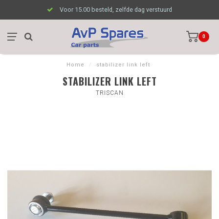
Voor 15.00 besteld, zelfde dag verstuurd
0
Home
/
stabilizer link left
STABILIZER LINK LEFT
TRISCAN