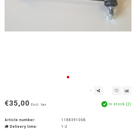
€35,00
In stock (2)
Excl. tax
Article number:
118839100B
Delivery time:
1-2