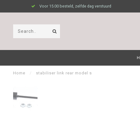
Voor 15.00 besteld, zelfde dag verstuurd
H
Home
/
stabiliser link rear model s