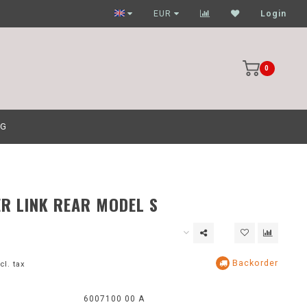
Garagehouders nog scherpere prijzen
EUR
Login
0
OG
ER LINK REAR MODEL S
Backorder
cl. tax
:
6007100 00 A