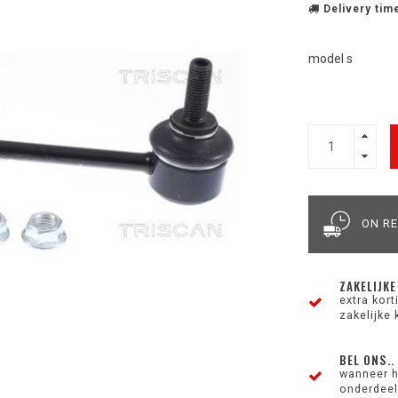
Delivery time
model s
ON R
ZAKELIJKE
extra kor
zakelijke 
BEL ONS..
wanneer h
onderdeel 