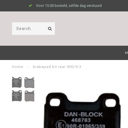
Voor 15.00 besteld, zelfde dag verstuurd
H
Home
/
brakepad kit rear 900/9-3