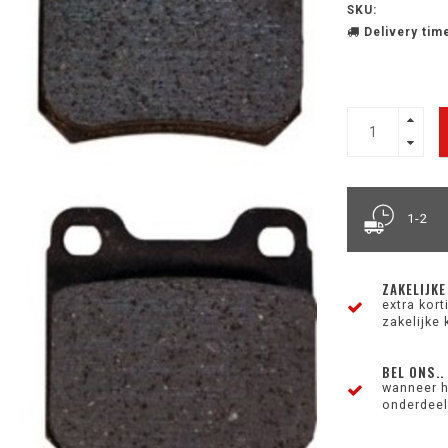
SKU:
Delivery time
1-2
ZAKELIJKE
extra kor
zakelijke 
BEL ONS..
wanneer h
onderdeel 