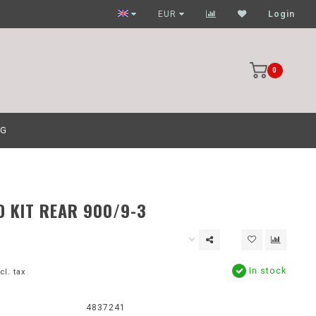
Garagehouders nog scherpere prijzen
EUR
Login
0
OG
 KIT REAR 900/9-3
In stock
cl. tax
:
4837241