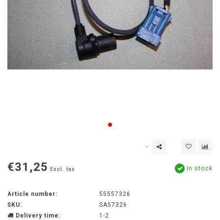
€31,25
In stock
Excl. tax
Article number:
55557326
SKU:
SA57326
Delivery time:
1-2