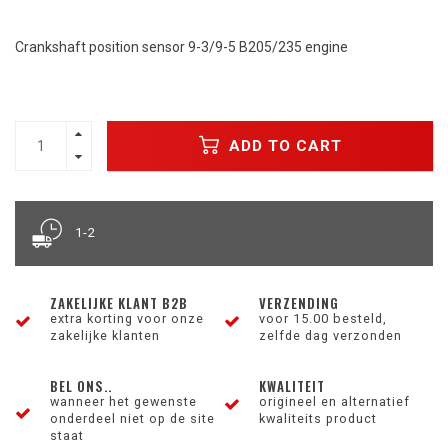
Crankshaft position sensor 9-3/9-5 B205/235 engine
ADD TO CART
1-2
ZAKELIJKE KLANT B2B
VERZENDING
extra korting voor onze
voor 15.00 besteld,
zakelijke klanten
zelfde dag verzonden
BEL ONS..
KWALITEIT
wanneer het gewenste
origineel en alternatief
onderdeel niet op de site
kwaliteits product
staat