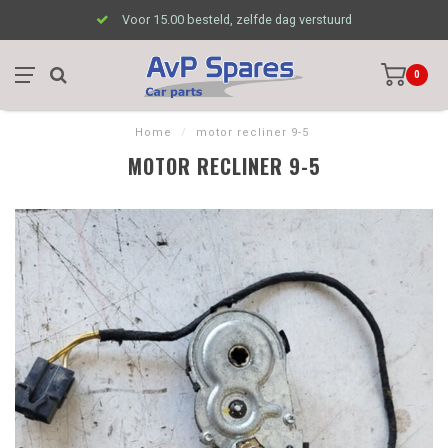
Voor 15.00 besteld, zelfde dag verstuurd
0
Home
/
motor recliner 9-5
MOTOR RECLINER 9-5