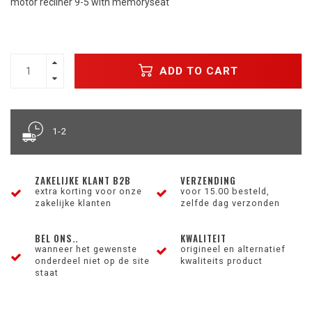
motor recliner 9-5 with memoryseat
ADD TO CART
1-2
ZAKELIJKE KLANT B2B
VERZENDING
extra korting voor onze
voor 15.00 besteld,
zakelijke klanten
zelfde dag verzonden
BEL ONS..
KWALITEIT
wanneer het gewenste
origineel en alternatief
onderdeel niet op de site
kwaliteits product
staat