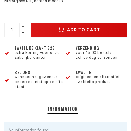
Mirrorglass RH , heated model 3
ADD TO CART
ZAKELIJKE KLANT B2B
VERZENDING
extra korting voor onze
voor 15.00 besteld,
zakelijke klanten
zelfde dag verzonden
BEL ONS..
KWALITEIT
wanneer het gewenste
origineel en alternatief
onderdeel niet op de site
kwaliteits product
staat
INFORMATION
No information found