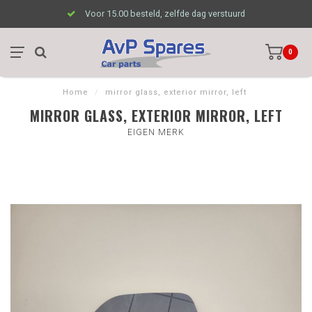
Voor 15.00 besteld, zelfde dag verstuurd
0
Home
/
mirror glass, exterior mirror, left
MIRROR GLASS, EXTERIOR MIRROR, LEFT
EIGEN MERK