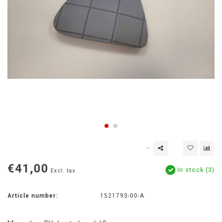
€41,00
In stock (3)
Excl. tax
Article number:
1521793-00-A