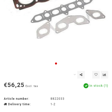
€56,25
In stock (1)
Excl. tax
Article number:
8822033
Delivery time:
1-2