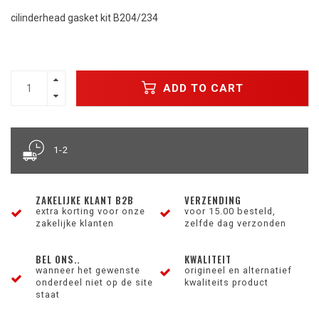
cilinderhead gasket kit B204/234
ADD TO CART
1-2
ZAKELIJKE KLANT B2B
VERZENDING
extra korting voor onze
voor 15.00 besteld,
zakelijke klanten
zelfde dag verzonden
BEL ONS..
KWALITEIT
wanneer het gewenste
origineel en alternatief
onderdeel niet op de site
kwaliteits product
staat