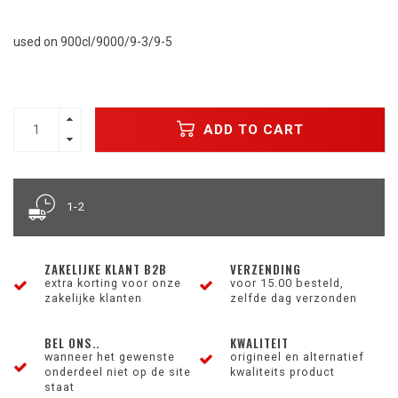
used on 900cl/9000/9-3/9-5
ADD TO CART
1-2
ZAKELIJKE KLANT B2B
VERZENDING
extra korting voor onze
voor 15.00 besteld,
zakelijke klanten
zelfde dag verzonden
BEL ONS..
KWALITEIT
wanneer het gewenste
origineel en alternatief
onderdeel niet op de site
kwaliteits product
staat