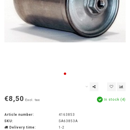
€8,50
In stock (4)
Excl. tax
Article number:
4163853
SKU:
SA63853A
Delivery time:
1-2