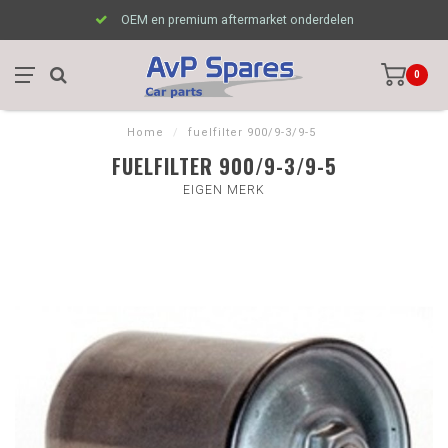
OEM en premium aftermarket onderdelen
0
Home
/
fuelfilter 900/9-3/9-5
FUELFILTER 900/9-3/9-5
EIGEN MERK