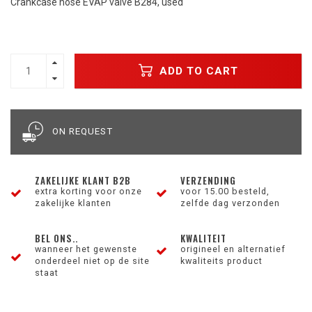
Crankcase hose EVAP valve B284, used
ADD TO CART
ON REQUEST
ZAKELIJKE KLANT B2B
VERZENDING
extra korting voor onze
voor 15.00 besteld,
zakelijke klanten
zelfde dag verzonden
BEL ONS..
KWALITEIT
wanneer het gewenste
origineel en alternatief
onderdeel niet op de site
kwaliteits product
staat