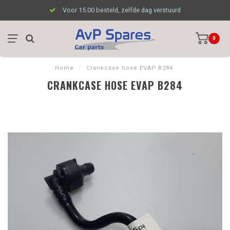
Voor 15.00 besteld, zelfde dag verstuurd
0
Home
/
Crankcase hose EVAP B284
CRANKCASE HOSE EVAP B284