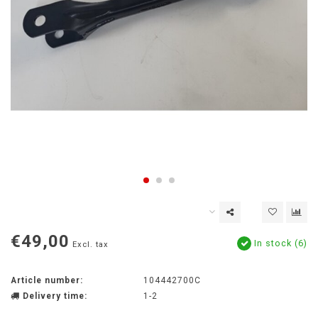
€49,00
In stock (6)
Excl. tax
Article number:
104442700C
Delivery time:
1-2