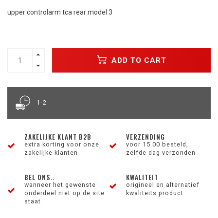
upper controlarm tca rear model 3
ADD TO CART
1-2
ZAKELIJKE KLANT B2B
VERZENDING
extra korting voor onze
voor 15.00 besteld,
zakelijke klanten
zelfde dag verzonden
BEL ONS..
KWALITEIT
wanneer het gewenste
origineel en alternatief
onderdeel niet op de site
kwaliteits product
staat