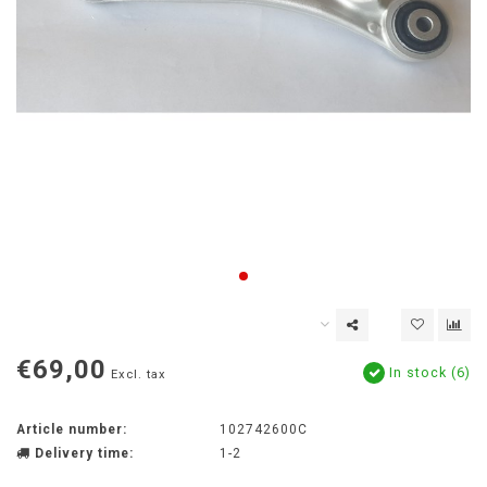
€69,00
In stock (6)
Excl. tax
Article number:
102742600C
Delivery time:
1-2