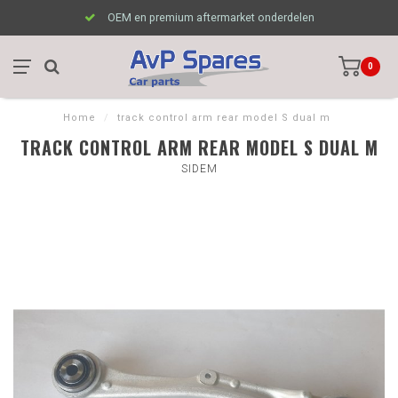
OEM en premium aftermarket onderdelen
0
Home
/
track control arm rear model S dual m
TRACK CONTROL ARM REAR MODEL S DUAL M
SIDEM