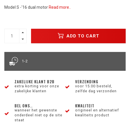
Model S -'16 dual motor
Read more..
ADD TO CART
1-2
ZAKELIJKE KLANT B2B
VERZENDING
extra korting voor onze
voor 15.00 besteld,
zakelijke klanten
zelfde dag verzonden
BEL ONS..
KWALITEIT
wanneer het gewenste
origineel en alternatief
onderdeel niet op de site
kwaliteits product
staat