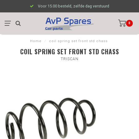
Voor 15.00 besteld, zelfde dag verstuurd
0
Home
/
coil spring set front std chass
COIL SPRING SET FRONT STD CHASS
TRISCAN