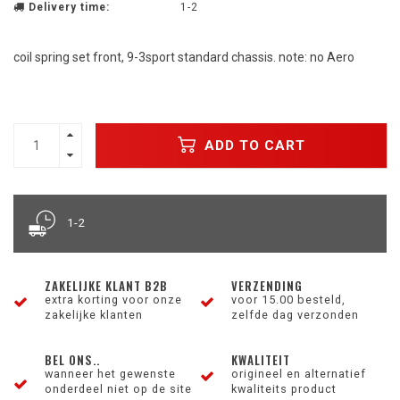
Delivery time:
1-2
coil spring set front, 9-3sport standard chassis. note: no Aero
ADD TO CART
1-2
ZAKELIJKE KLANT B2B
VERZENDING
extra korting voor onze
voor 15.00 besteld,
zakelijke klanten
zelfde dag verzonden
BEL ONS..
KWALITEIT
wanneer het gewenste
origineel en alternatief
onderdeel niet op de site
kwaliteits product