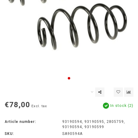
€78,00
In stock (2)
Excl. tax
Article number:
93190594, 93190595, 2805759,
93190594, 93190599
SKU:
SA90594A