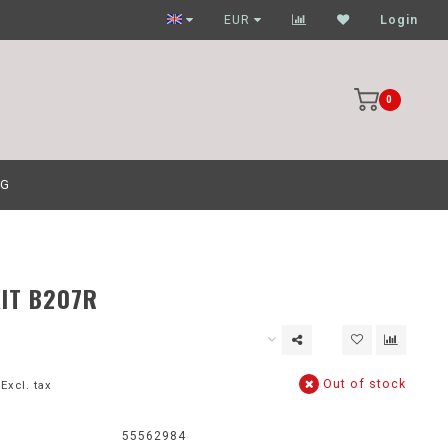
Garagehouders nog scherpere prijzen
EUR
Login
0
OG
IT B207R
Out of stock
Excl. tax
:
55562984