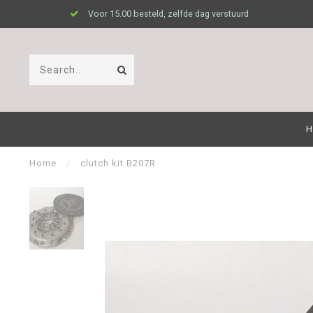
Voor 15.00 besteld, zelfde dag verstuurd
H
Home
/
clutch kit B207R