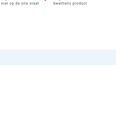
niet op de site staat
kwaliteits product