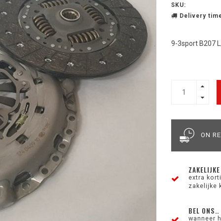
SKU:
Delivery time
9-3sport B207 L
ON R
ZAKELIJKE
extra kor
zakelijke 
BEL ONS..
wanneer h