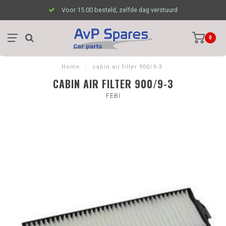
Voor 15.00 besteld, zelfde dag verstuurd
0
Home
/
cabin air filter 900/9-3
CABIN AIR FILTER 900/9-3
FEBI