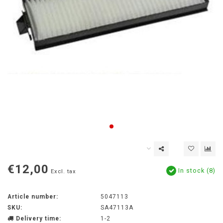
€12,00
In stock (8)
Excl. tax
Article number:
5047113
SKU:
SA47113A
Delivery time:
1-2