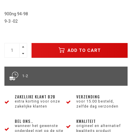
900ng 94-98
9-3 -02
ADD TO CART
1-2
ZAKELIJKE KLANT B2B
VERZENDING
extra korting voor onze
voor 15.00 besteld,
zakelijke klanten
zelfde dag verzonden
BEL ONS..
KWALITEIT
wanneer het gewenste
origineel en alternatief
onderdeel niet op de site
kwaliteits product