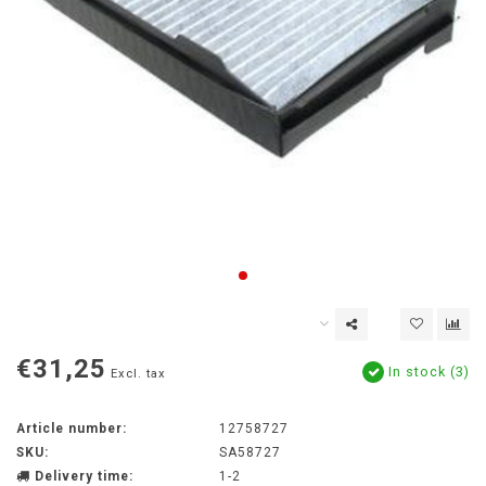
€31,25
In stock (3)
Excl. tax
Article number:
12758727
SKU:
SA58727
Delivery time:
1-2