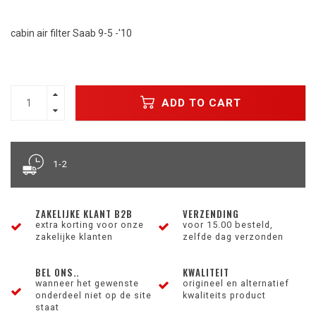
cabin air filter Saab 9-5 -'10
ADD TO CART
1-2
ZAKELIJKE KLANT B2B
VERZENDING
extra korting voor onze
voor 15.00 besteld,
zakelijke klanten
zelfde dag verzonden
BEL ONS..
KWALITEIT
wanneer het gewenste
origineel en alternatief
onderdeel niet op de site
kwaliteits product
staat