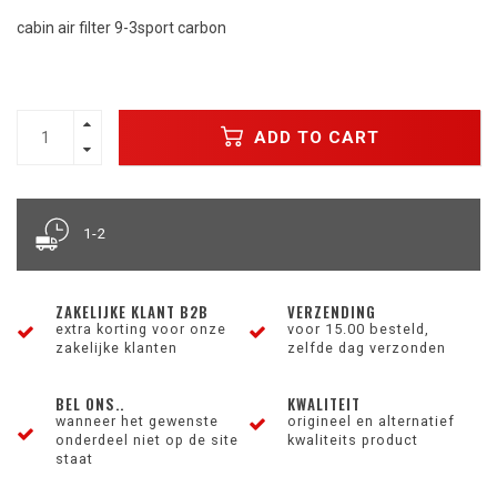
cabin air filter 9-3sport carbon
ADD TO CART
1-2
ZAKELIJKE KLANT B2B
VERZENDING
extra korting voor onze
voor 15.00 besteld,
zakelijke klanten
zelfde dag verzonden
BEL ONS..
KWALITEIT
wanneer het gewenste
origineel en alternatief
onderdeel niet op de site
kwaliteits product
staat