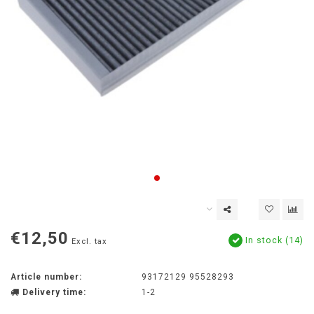
€12,50
In stock (14)
Excl. tax
Article number:
93172129 95528293
Delivery time:
1-2