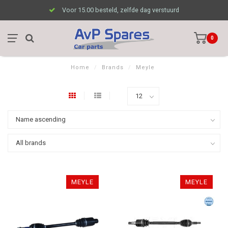
Voor 15.00 besteld, zelfde dag verstuurd
0
Home
/
Brands
/
Meyle
MEYLE
MEYLE