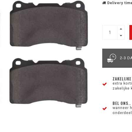
Delivery time
2-3 D
ZAKELIJKE
extra kor
zakelijke 
BEL ONS..
wanneer h
onderdeel 