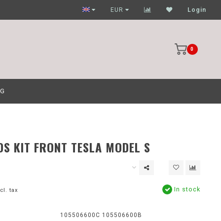
Garagehouders nog scherpere prijzen
EUR
Login
0
OG
S KIT FRONT TESLA MODEL S
In stock
cl. tax
:
105506600C 105506600B