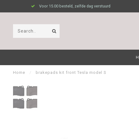
Voor 15.00 besteld, zelfde dag verstuurd
H
Home
/
brakepads kit front Tesla model S