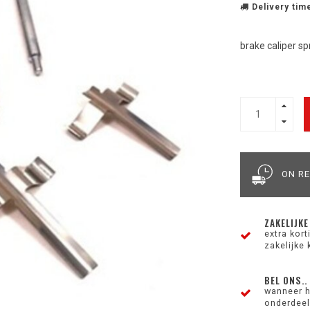
Delivery time
brake caliper sp
ON R
ZAKELIJKE
extra kor
zakelijke 
BEL ONS..
wanneer h
onderdeel 