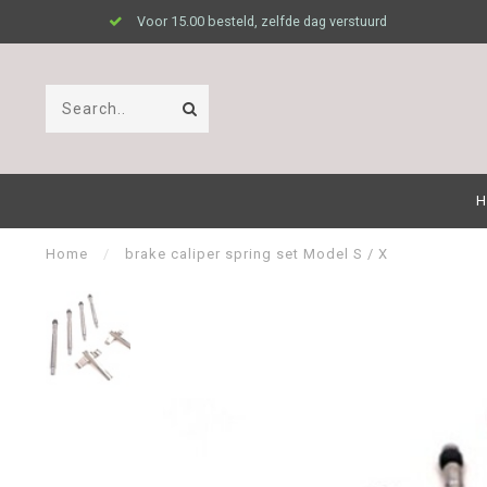
Voor 15.00 besteld, zelfde dag verstuurd
H
Home
/
brake caliper spring set Model S / X