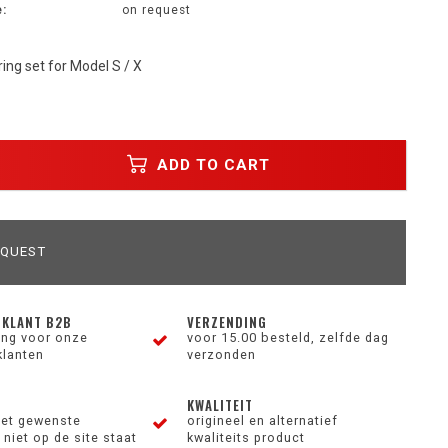
:
on request
ring set for Model S / X
ADD TO CART
EQUEST
 KLANT B2B
VERZENDING
ting voor onze
voor 15.00 besteld, zelfde dag
klanten
verzonden
KWALITEIT
et gewenste
origineel en alternatief
niet op de site staat
kwaliteits product