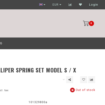
Garagehouders nog scherpere prijzen
EUR
Login
0
OG
LIPER SPRING SET MODEL S / X
Out of stock
cl. tax
:
101329800a