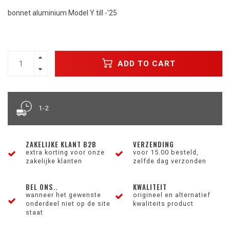
bonnet aluminium Model Y till -'25
ADD TO CART
1-2
ZAKELIJKE KLANT B2B
VERZENDING
extra korting voor onze
voor 15.00 besteld,
zakelijke klanten
zelfde dag verzonden
BEL ONS..
KWALITEIT
wanneer het gewenste
origineel en alternatief
onderdeel niet op de site
kwaliteits product
staat