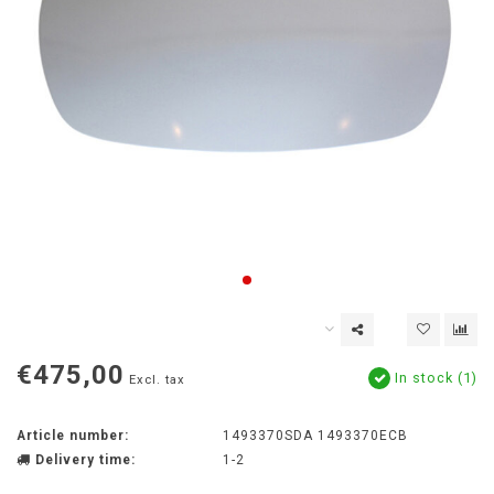
€475,00
In stock (1)
Excl. tax
Article number:
1493370SDA 1493370ECB
Delivery time:
1-2