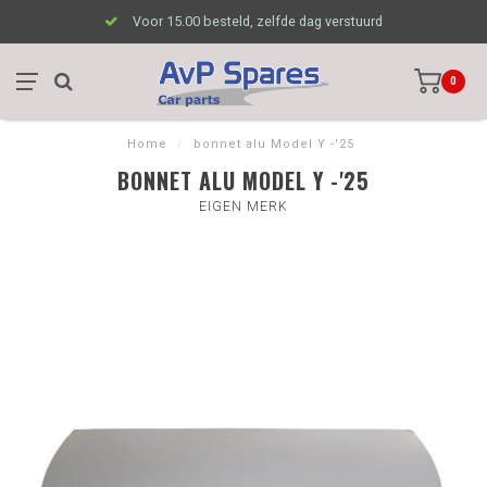
Voor 15.00 besteld, zelfde dag verstuurd
0
Home
/
bonnet alu Model Y -'25
BONNET ALU MODEL Y -'25
EIGEN MERK