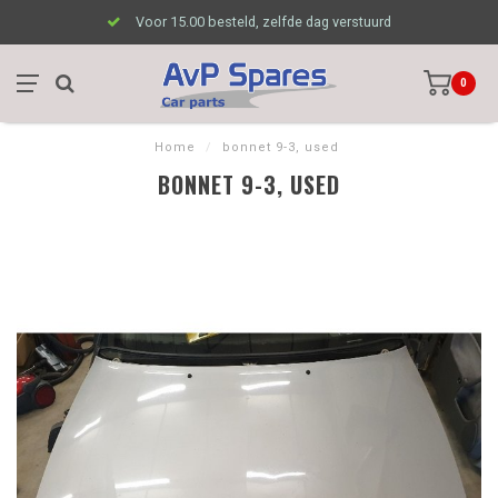
Voor 15.00 besteld, zelfde dag verstuurd
0
Home
/
bonnet 9-3, used
BONNET 9-3, USED