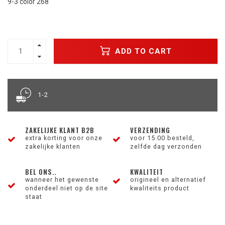
9-3 color 268
ADD TO CART
1-2
ZAKELIJKE KLANT B2B
VERZENDING
extra korting voor onze
voor 15.00 besteld,
zakelijke klanten
zelfde dag verzonden
BEL ONS..
KWALITEIT
wanneer het gewenste
origineel en alternatief
onderdeel niet op de site
kwaliteits product
staat