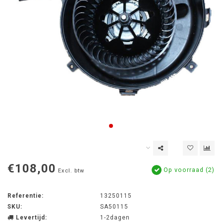
€108,00
Op voorraad (2)
Excl. btw
Referentie:
13250115
SKU:
SA50115
Levertijd:
1-2dagen