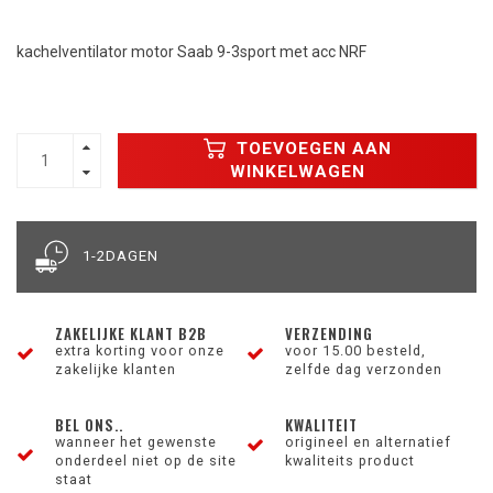
kachelventilator motor Saab 9-3sport met acc NRF
TOEVOEGEN AAN
WINKELWAGEN
1-2DAGEN
ZAKELIJKE KLANT B2B
VERZENDING
extra korting voor onze
voor 15.00 besteld,
zakelijke klanten
zelfde dag verzonden
BEL ONS..
KWALITEIT
wanneer het gewenste
origineel en alternatief
onderdeel niet op de site
kwaliteits product
staat