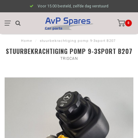
Voor 15.00 besteld, zelfde dag verstuurd
0
Home
/
stuurbekrachtiging pomp 9-3sport B207
STUURBEKRACHTIGING POMP 9-3SPORT B207
TRISCAN