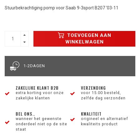
Stuurbekrachtiging pomp voor Saab 9-3sport B207 '03-11
TOEVOEGEN AAN
WINKELWAGEN
1-2DAGEN
ZAKELIJKE KLANT B2B
VERZENDING
extra korting voor onze
voor 15.00 besteld,
zakelijke klanten
zelfde dag verzonden
BEL ONS..
KWALITEIT
wanneer het gewenste
origineel en alternatief
onderdeel niet op de site
kwaliteits product
staat