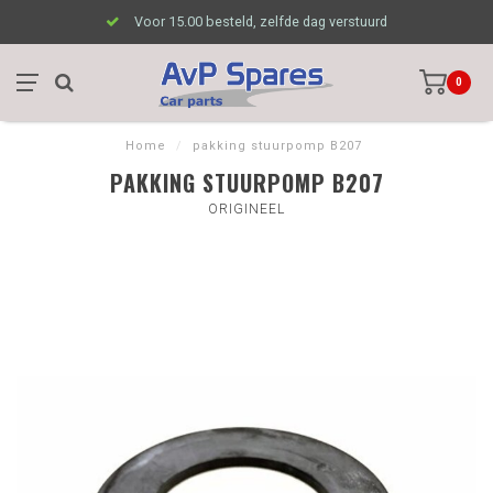
Voor 15.00 besteld, zelfde dag verstuurd
0
Home
/
pakking stuurpomp B207
PAKKING STUURPOMP B207
ORIGINEEL