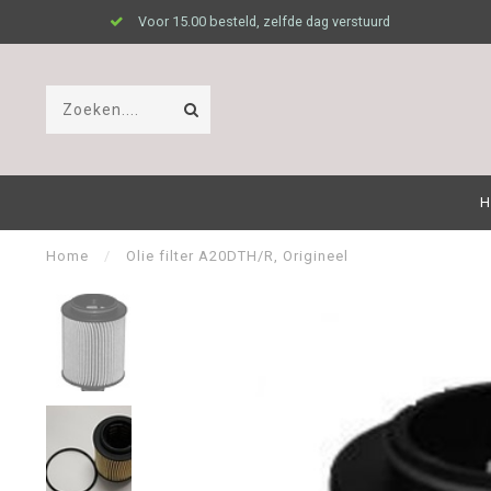
Voor 15.00 besteld, zelfde dag verstuurd
H
Home
/
Olie filter A20DTH/R, Origineel