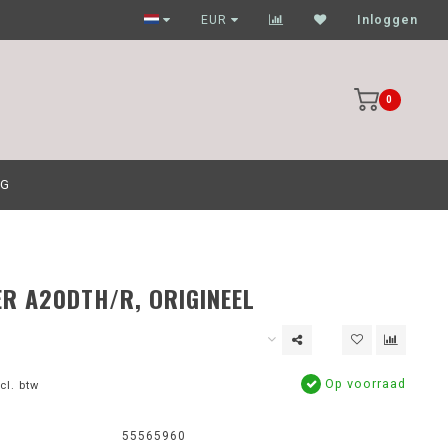
Garagehouders nog scherpere prijzen
EUR
Inloggen
0
OG
TER A20DTH/R, ORIGINEEL
Op voorraad
cl. btw
55565960