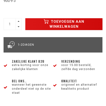
900/9-3
TOEVOEGEN AAN
WINKELWAGEN
1-2DAGEN
ZAKELIJKE KLANT B2B
VERZENDING
extra korting voor onze
voor 15.00 besteld,
zakelijke klanten
zelfde dag verzonden
BEL ONS..
KWALITEIT
wanneer het gewenste
origineel en alternatief
onderdeel niet op de site
kwaliteits product
staat