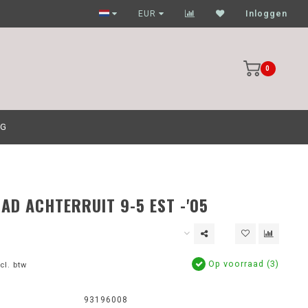
Garagehouders nog scherpere prijzen
EUR
Inloggen
0
OG
AD ACHTERRUIT 9-5 EST -'05
Op voorraad (3)
cl. btw
93196008