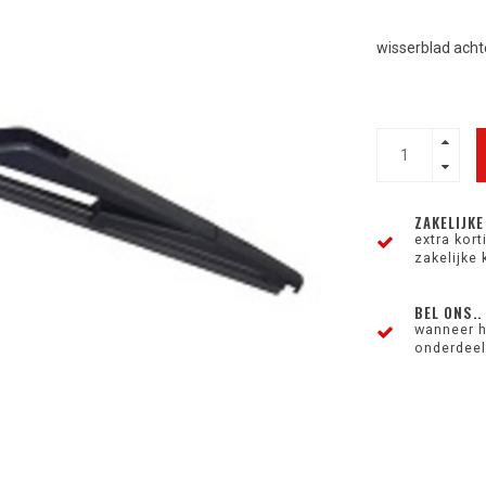
wisserblad acht
ZAKELIJKE
extra kor
zakelijke 
BEL ONS..
wanneer h
onderdeel 