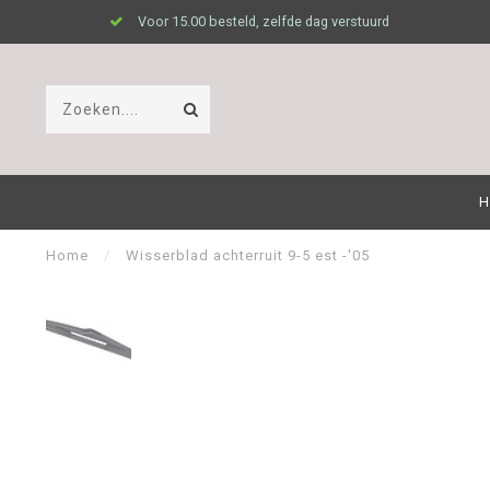
Voor 15.00 besteld, zelfde dag verstuurd
H
Home
/
Wisserblad achterruit 9-5 est -'05