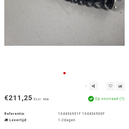
€211,25
Op voorraad (1)
Excl. btw
Referentie:
104436901F 104436900F
Levertijd:
1-2dagen