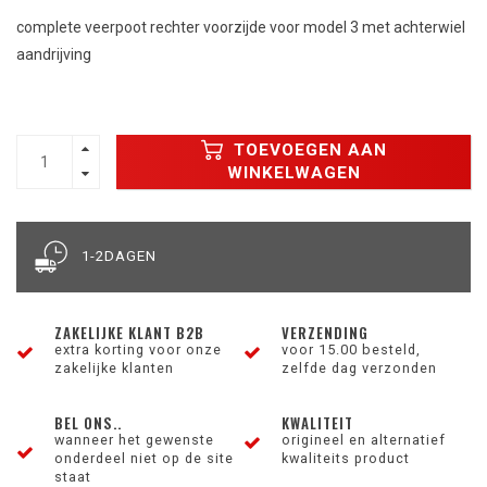
complete veerpoot rechter voorzijde voor model 3 met achterwiel
aandrijving
TOEVOEGEN AAN
WINKELWAGEN
1-2DAGEN
ZAKELIJKE KLANT B2B
VERZENDING
extra korting voor onze
voor 15.00 besteld,
zakelijke klanten
zelfde dag verzonden
BEL ONS..
KWALITEIT
wanneer het gewenste
origineel en alternatief
onderdeel niet op de site
kwaliteits product
staat