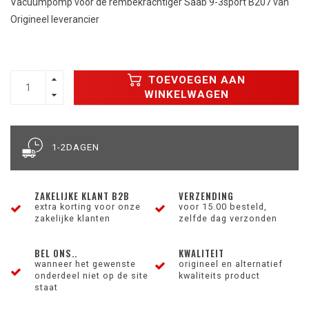
Vacuümpomp voor de rembekrachtiger Saab 9-3sport B207 van
Origineel leverancier
TOEVOEGEN AAN
WINKELWAGEN
1-2DAGEN
ZAKELIJKE KLANT B2B
VERZENDING
extra korting voor onze
voor 15.00 besteld,
zakelijke klanten
zelfde dag verzonden
BEL ONS..
KWALITEIT
wanneer het gewenste
origineel en alternatief
onderdeel niet op de site
kwaliteits product
staat