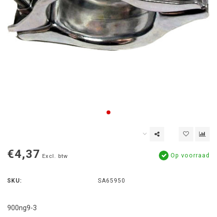
€4,37
Op voorraad
Excl. btw
SKU:
SA65950
900ng9-3